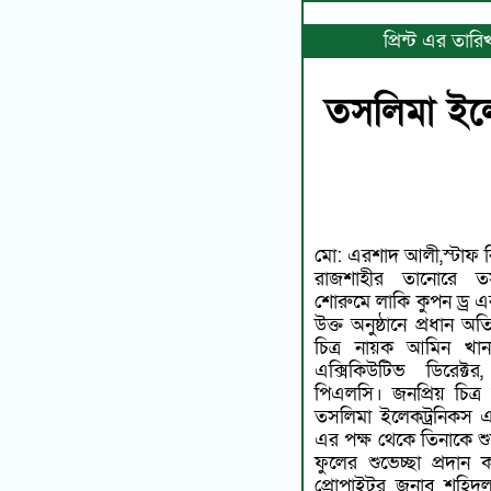
প্রিন্ট এর তা
তসলিমা ইলে
মো: এরশাদ আলী,স্টাফ রি
রাজশাহীর তানোরে তসলিমা ইলেকট্রনিকস, ওয়ালটন
শোরুমে লাকি কুপন ড্র এর
উক্ত অনুষ্ঠানে প্রধান 
চিত্র নায়ক আমিন খান, ব্য
এক্সিকিউটিভ ডিরেক্টর, ওয়ালটন হাইটেক ইন্ডাস্ট্রিজ
পিএলসি। জনপ্রিয় চিত
তসলিমা ইলেকট্রনিকস এ
এর পক্ষ থেকে তিনাকে শ
ফুলের শুভেচ্ছা প্রদান করেন তসলিমা ইলেকট্রনিকস এর
প্রোপাইটর জনাব শহিদু