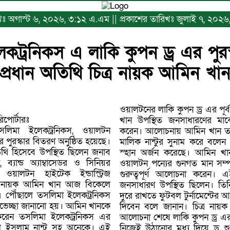
রিখঃ অগাস্ট ৬, ২০২৬, ৩:১২ এ.এম || প্রকাশের তারিখঃ জুলাই ৭, ২০২
কট্রনিকস এ লাকি কুপন ড্র এর পুরস
প্রধান অতিথি চিত্র নায়ক আমিন খা
ওয়ালটনের লাকি কুপন ড্র এর পূর্ব 
পোর্টারঃ
খান উপস্থিত জনসাধারণের ম
করেন। আলোচনায় আমিন খান তস
 পুরস্কার বিতরণ অনুষ্ঠিত হয়েছে।
মালিক নান্টুর সুনাম করে বলেন
অতিথি হিসেবে উপস্থিত ছিলেন জনাব
স্হান অর্জন করেছে। আমিন খান
ান্ড অ্যাম্বাসেডর ও সিনিয়র
ওয়ালটন পন্যের গুনগত মান সম্প
গুরুত্বপূর্ণ আলোচনা করেন
্র নায়ক আমিন খান আজ বিকেলে
জনসাধারণ উপস্থিত ছিলেন। তি
 পৌঁছালে তসলিমা ইলেকট্রনিকস
দুরে রাখতে ফুটবল টুর্নামেন্টে
ুভেচ্ছা জানানো হয়। আমিন খানকে
দিবেন বলে জানান। চিত্র নায়ক আমিন খ
আলোচনা শেষে লাকি কুপন ড্র এর
ল ইসলাম নান্টু সহ অনেকে। এই
নিজেই উঠানোর মধ্য দিয়ে ড্র শ