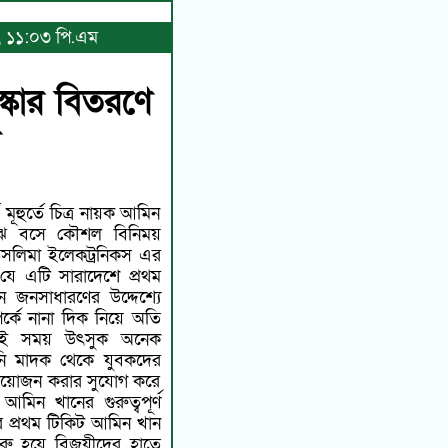
৬, ১১:০৩ পি.এম
্কার বিতরণে
ন
মূহুর্তে চিত্র নায়ক আমিন
াঝে বসে কৌশল বিনিময়
লিমা ইলেকট্রনিকস এর
 যে এটি সারাদেশে প্রথম
 জনসাধারণের উদ্দেশ্যে
র্কে নানা দিক নিয়ে অতি
। এই সময় উৎসুক অনেক
নি মাদক থেকে যুবকদের
র আয়োজন করার সুযোগ করে
ানের গুরুত্বপূর্ণ
 প্রথম টিকিট আমিন খান
ুরু হয়ে বিজয়ীদের হাতে